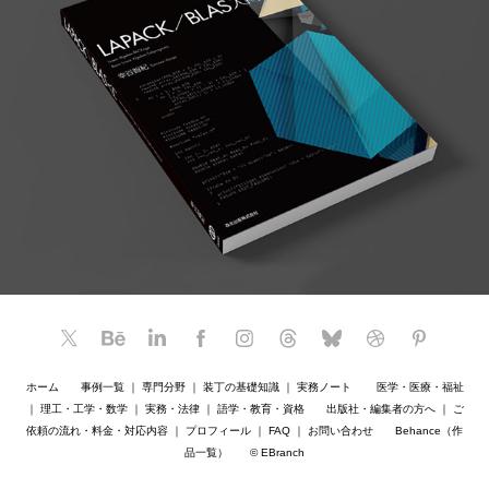
ホーム
事例一覧
｜
専門分野
｜
装丁の基礎知識
｜
実務ノート
医学・医療・福祉
｜
理工・工学・数学
｜
実務・法律
｜
語学・教育・資格
出版社・編集者の方へ
｜
ご
依頼の流れ・料金・対応内容
｜
プロフィール
｜
FAQ
｜
お問い合わせ
Behance（作
品一覧）
© EBranch