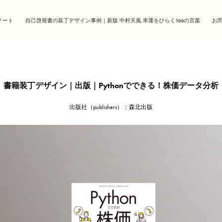
ノート
自己啓発書の装丁デザイン事例｜新版 中村天風 幸運をひらく166の言葉
お
書籍装丁デザイン｜出版｜Pythonでできる！株価データ分析
出版社（publishers）：森北出版