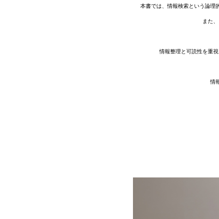
本書では、情報検索という論理的
また、
情報整理と可読性を重視
情