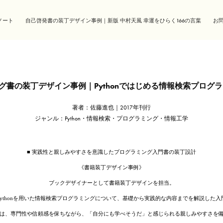
ノート
自己啓発書の装丁デザイン事例｜新版 中村天風 幸運をひらく166の言葉
お
ング書の装丁デザイン事例｜Pythonではじめる情報検索プログ
著者：佐藤進也｜2017年刊行
ジャンル：Python・情報検索・プログラミング・情報工学
■ 実践性と親しみやすさを意識したプログラミング入門書の装丁設計
《書籍装丁デザイン事例》
ブックデザイナーとして書籍装丁デザインを担当。
Pythonを用いた情報検索プログラミングについて、基礎から実践的な内容までを解説した入
は、専門性や信頼感を保ちながら、「自分にも学べそうだ」と感じられる親しみやすさを