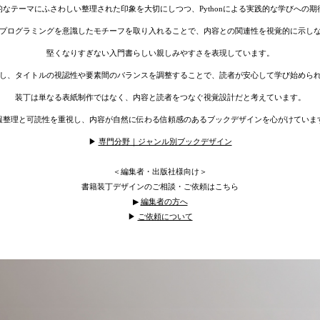
なテーマにふさわしい整理された印象を大切にしつつ、Pythonによる実践的な学びへの
プログラミングを意識したモチーフを取り入れることで、内容との関連性を視覚的に示し
堅くなりすぎない入門書らしい親しみやすさを表現しています。
し、タイトルの視認性や要素間のバランスを調整することで、読者が安心して学び始めら
装丁は単なる表紙制作ではなく、内容と読者をつなぐ視覚設計だと考えています。
報整理と可読性を重視し、内容が自然に伝わる信頼感のあるブックデザインを心がけていま
▶︎
専門分野｜ジャンル別ブックデザイン
＜編集者・出版社様向け＞
書籍装丁デザインのご相談・ご依頼はこちら
▶︎
編集者の方へ
▶︎
ご依頼について