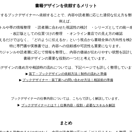
書籍デザインを依頼するメリット
とするブックデザイナーへ依頼することで、内容や読者層に応じた適切な伝え方を整
例えば、
トルや帯の情報整理 ・読者層に合わせた視認性の検討 ・シリーズとしての統一
・改訂版としての位置づけの整理 ・オンライン書店での見え方の確認
えるだけではなく、「どのように伝えるか」という視点から書籍全体の方向性を検
特に専門書や実務書では、内容への信頼感や可読性も重要になります。
のジャンルや読者層に応じて情報を整理し、内容の価値が伝わりやすい状態を設計
書籍デザインの重要な役割の一つだと考えています。
籍デザインの進め方や相談時の流れについては、下記ページでも詳しく整理していま
▶︎
装丁・ブックデザインの依頼方法｜制作の流れと準備
▶︎
ブックデザイナー・装丁家への問い合わせ方法｜相談前の準備
ブックデザイナーの仕事内容については、こちらで詳しく解説しています。
▶︎
ブックデザイナーとは？｜仕事内容・役割・必要なスキルを解説
まとめ