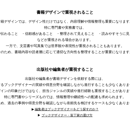
書籍デザインで重視されること
書籍デザインでは、デザイン性だけではなく、内容理解や情報整理も重要になります
特に専門書や実務書では、
が伝わること ・信頼感があること ・整理されて見えること ・読みやすそうに見
などが重視される場合があります。
一方で、文芸書や写真集では世界観や表現性が重視されることもあります。
そのため、書籍内容や読者層に応じて適切な方向性を整理することが重要になります
出版社や編集者が重視すること
出版社や編集者が書籍デザインを依頼する際には、
するブックデザイナーの実績や得意分野を確認しながら進行することも少なくありま
ザインの印象だけではなく、担当ジャンルの実績や進行経験も重視することがありま
特に専門書やシリーズものでは、情報整理や継続性への配慮も求められます。
ため、過去の事例や得意分野を確認しながら依頼先を検討するケースも少なくありま
▶︎
編集者はブックデザイナーをどう探すのか？
▶︎
ブックデザイナー・装丁家の選び方