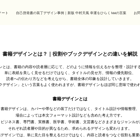
ノート
自己啓発書の装丁デザイン事例｜新版 中村天風 幸運をひらく166の言葉
お
書籍デザインとは？｜役割やブックデザインとの違いを解説
ンとは、書籍の内容や読者層に応じて、どのように情報を伝えるかを整理・設計す
単に表紙を美しく見せるだけではなく、タイトルの見せ方、情報の優先順位、
読者への伝わり方などを考えながら、書籍全体の印象を設計していきます。
クデザイン」という言葉もよく使われますが、書籍デザインもほぼ同じ意味で使わ
書籍デザインとは
書籍デザインは、カバーや帯などの装丁だけではなく、タイトル設計や情報整理、
場合によっては本文フォーマット設計なども含めた考え方です。
、ビジネス書、専門書、実務書、医学書、学術書、文芸書などさまざまなジャンルが
それぞれ読者層や目的が異なるため、求められるデザインも変わります。
籍デザインでは、単に見た目を整えるだけではなく、内容と読者をつなぐ役割も重要