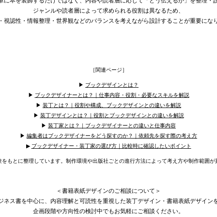
単に本を装飾するだけではなく、内容や読者層に応じて「どう伝えるか」を整理・
ジャンルや読者層によって求められる役割は異なるため、
・視認性・情報整理・世界観などのバランスを考えながら設計することが重要にな
［関連ページ］
▶︎
ブックデザインとは？
▶︎
ブックデザイナーとは？｜仕事内容・役割・必要なスキルを解説
▶︎
装丁とは？｜役割や構成、ブックデザインとの違いを解説
▶︎
装丁デザインとは？｜役割とブックデザインとの違いを解説
▶︎
装丁家とは？｜ブックデザイナーとの違いと仕事内容
▶︎
編集者はブックデザイナーをどう探すのか？｜依頼先を探す際の考え方
▶︎
ブックデザイナー・装丁家の選び方｜比較時に確認したいポイント
験をもとに整理しています。制作環境や出版社ごとの進行方法によって考え方や制作範囲が
＜書籍表紙デザインのご相談について＞
ジネス書を中心に、内容理解と可読性を重視した装丁デザイン・書籍表紙デザイン
企画段階や方向性の検討中でもお気軽にご相談ください。