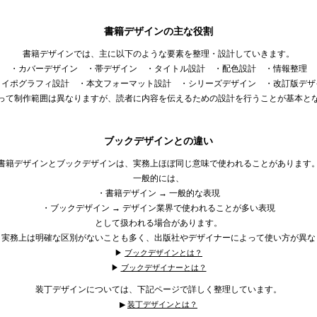
書籍デザインの主な役割
書籍デザインでは、主に以下のような要素を整理・設計していきます。
・カバーデザイン ・帯デザイン ・タイトル設計 ・配色設計 ・情報整理
タイポグラフィ設計 ・本文フォーマット設計 ・シリーズデザイン ・改訂版デザ
って制作範囲は異なりますが、読者に内容を伝えるための設計を行うことが基本と
ブックデザインとの違い
書籍デザインとブックデザインは、実務上ほぼ同じ意味で使われることがあります
一般的には、
・書籍デザイン → 一般的な表現
・ブックデザイン → デザイン業界で使われることが多い表現
として扱われる場合があります。
、実務上は明確な区別がないことも多く、出版社やデザイナーによって使い方が異な
▶︎
ブックデザインとは？
▶︎
ブックデザイナーとは？
装丁デザインについては、下記ページで詳しく整理しています。
▶︎
装丁デザインとは？