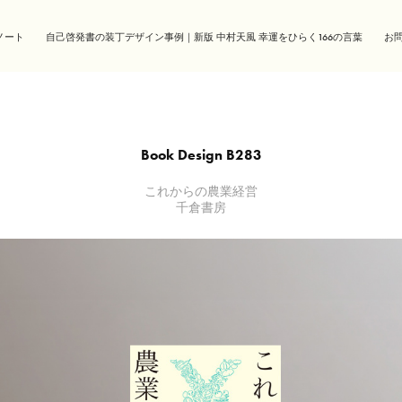
ノート
自己啓発書の装丁デザイン事例｜新版 中村天風 幸運をひらく166の言葉
お
Book Design B283
これからの農業経営
千倉書房