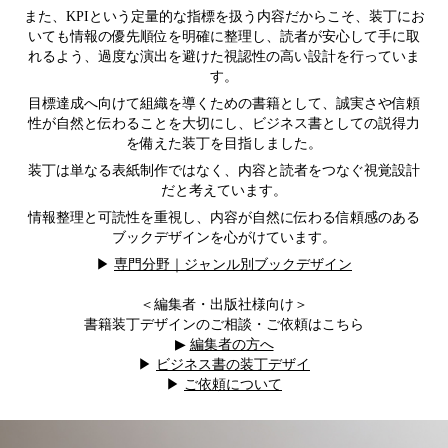
また、KPIという定量的な指標を扱う内容だからこそ、装丁にお
いても情報の優先順位を明確に整理し、読者が安心して手に取
れるよう、過度な演出を避けた視認性の高い設計を行っていま
す。
目標達成へ向けて組織を導くための書籍として、誠実さや信頼
性が自然と伝わることを大切にし、ビジネス書としての説得力
を備えた装丁を目指しました。
装丁は単なる表紙制作ではなく、内容と読者をつなぐ視覚設計
だと考えています。
情報整理と可読性を重視し、内容が自然に伝わる信頼感のある
ブックデザインを心がけています。
▶︎
専門分野｜ジャンル別ブックデザイン
＜編集者・出版社様向け＞
書籍装丁デザインのご相談・ご依頼はこちら
▶︎
編集者の方へ
▶︎
ビジネス書の装丁デザイ
▶︎
ご依頼について