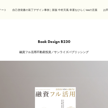
ノート
自己啓発書の装丁デザイン事例｜新版 中村天風 幸運をひらく166の言葉
お
Book Design B230
融資フル活用不動産投資／サンライズパブリッシング