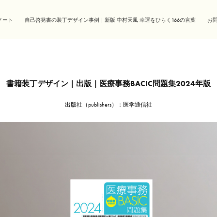
ノート
自己啓発書の装丁デザイン事例｜新版 中村天風 幸運をひらく166の言葉
お
書籍装丁デザイン｜出版｜医療事務BACIC問題集2024年版
出版社（publishers）：医学通信社