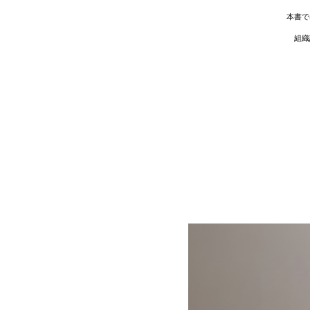
本書で
組織