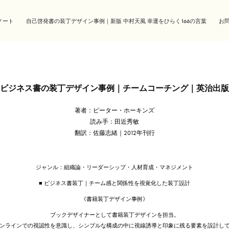
ノート
自己啓発書の装丁デザイン事例｜新版 中村天風 幸運をひらく166の言葉
お
ビジネス書の装丁デザイン事例｜チームコーチング｜英治出版
著者：ピーター・ホーキンズ
読み手：田近秀敏
翻訳：佐藤志緒｜2012年刊行
ジャンル：組織論・リーダーシップ・人材育成・マネジメント
■ ビジネス書装丁｜チーム感と関係性を視覚化した装丁設計
《書籍装丁デザイン事例》
ブックデザイナーとして書籍装丁デザインを担当。
ンラインでの視認性を意識し、シンプルな構成の中に視線誘導と印象に残る要素を設計し