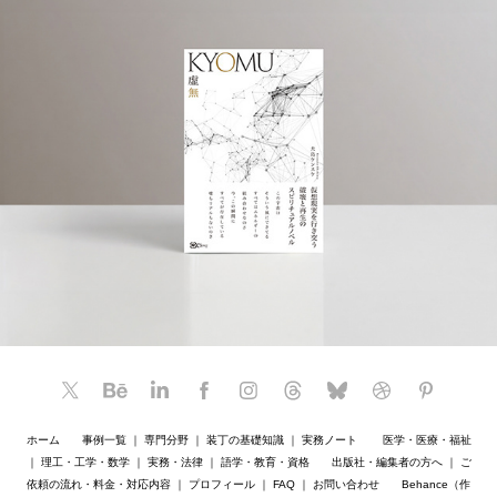
ホーム
事例一覧
｜
専門分野
｜
装丁の基礎知識
｜
実務ノート
医学・医療・福祉
｜
理工・工学・数学
｜
実務・法律
｜
語学・教育・資格
出版社・編集者の方へ
｜
ご
依頼の流れ・料金・対応内容
｜
プロフィール
｜
FAQ
｜
お問い合わせ
Behance（作