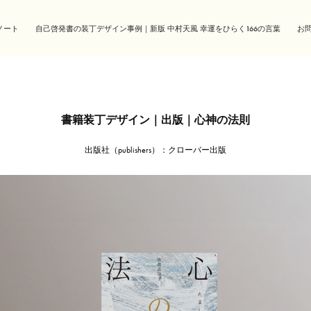
ノート
自己啓発書の装丁デザイン事例｜新版 中村天風 幸運をひらく166の言葉
お
書籍装丁デザイン｜出版｜心神の法則
出版社（publishers）：クローバー出版