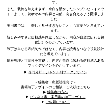
す。
また、装飾を加えすぎず、余白を活かしたシンプルなレイアウ
トによって、読者が本の内容と自然に向き合えるよう配慮しま
した。
実用書では、「難しく見せすぎないこと」も重要だと考えてい
ます。
親しみやすさと信頼感を両立しながら、内容が自然に伝わる視
覚設計を心がけています。
装丁は単なる表紙制作ではなく、内容と読者をつなぐ視覚設計
だと考えています。
情報整理と可読性を重視し、内容が自然に伝わる信頼感のある
ブックデザインを心がけています。
▶︎
専門分野｜ジャンル別ブックデザイン
＜編集者・出版社様向け＞
書籍装丁デザインのご相談・ご依頼はこちら
▶︎
編集者の方へ
▶︎
ビジネス書・実用書の装丁デザイン
▶︎
ご依頼について