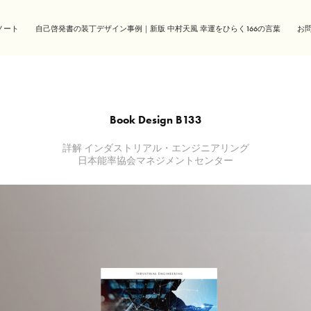
ノート
自己啓発書の装丁デザイン事例｜新版 中村天風 幸運をひらく166の言葉
お
Book Design B133
詳解 インダストリアル・エンジニアリング
日本能率協会マネジメントセンター