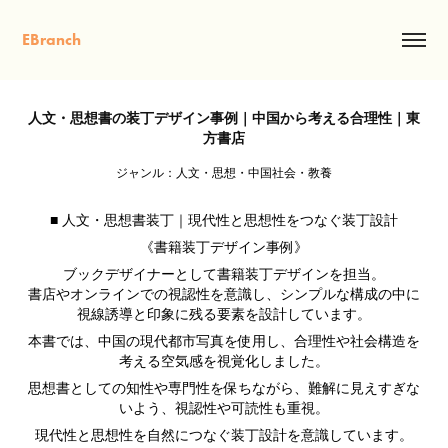
EBranch
人文・思想書の装丁デザイン事例｜中国から考える合理性｜東
方書店
ジャンル：人文・思想・中国社会・教養
■ 人文・思想書装丁｜現代性と思想性をつなぐ装丁設計
《書籍装丁デザイン事例》
ブックデザイナーとして書籍装丁デザインを担当。
書店やオンラインでの視認性を意識し、シンプルな構成の中に
視線誘導と印象に残る要素を設計しています。
本書では、中国の現代都市写真を使用し、合理性や社会構造を
考える空気感を視覚化しました。
思想書としての知性や専門性を保ちながら、難解に見えすぎな
いよう、視認性や可読性も重視。
現代性と思想性を自然につなぐ装丁設計を意識しています。