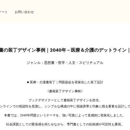
ノート
お問い合わせ
書の装丁デザイン事例｜2040年－医療＆介護のデットライン
ジャンル：思想書・哲学・人文・スピリチュアル
■ 医療・介護書装丁｜問題提起を視覚化した装丁設計
《書籍装丁デザイン事例》
ブックデザイナーとして書籍装丁デザインを担当。
ンラインでの視認性を意識し、シンプルな構成の中に視線誘導と印象に残る要素を設計し
本書では、2040年問題というテーマを、強い写真によって直感的に視覚化しました。
社会課題としての緊張感を持たせながら、専門書としての信頼感や可読性も重視。